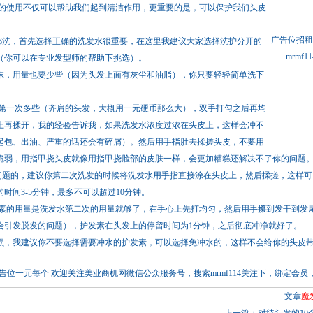
使用不仅可以帮助我们起到清洁作用，更重要的是，可以保护我们头皮
广告位招租
洗，首先选择正确的洗发水很重要，在这里我建议大家选择洗护分开的
mrm
（你可以在专业发型师的帮助下挑选）。
，用量也要少些（因为头发上面有灰尘和油脂），你只要轻轻简单洗下
一次多些（齐肩的头发，大概用一元硬币那么大），双手打匀之后再均
上再揉开，我的经验告诉我，如果洗发水浓度过浓在头皮上，这样会冲不
起包、出油、严重的话还会有碎屑）。然后用手指肚去揉搓头皮，不要用
脆弱，用指甲挠头皮就像用指甲挠脸部的皮肤一样，会更加糟糕还解决不了你的问题
的，建议你第二次洗发的时候将洗发水用手指直接涂在头皮上，然后揉搓，这样可
时间3-5分钟，最多不可以超过10分钟。
的用量是洗发水第二次的用量就够了，在手心上先打均匀，然后用手攥到发干到发
会引发脱发的问题），护发素在头发上的停留时间为1分钟，之后彻底冲净就好了。
，我建议你不要选择需要冲水的护发素，可以选择免冲水的，这样不会给你的头皮
！本站链接广告位一元每个 欢迎关注美业商机网微信公众服务号，搜索mrmf114关注下，绑定
文章
魔