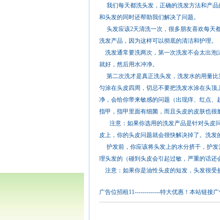
我们每天都洗头发，正确的洗发方法和产品的
和头发的同时还帮助我们解决了问题。
头发应该2天清洗一次，很多朋友喜欢每天都
洗发产品，因为这样可以彻底的清洁和护理。
洗发通常要洗两次，第一次洗发不会太出泡沫
就好，然后用水冲净。
第二次洗才是真正洗头发，洗发水的用量比第
匀涂在头皮四周，切忌不要把洗发水涂在头顶
净，会给你带来敏感的问题（出现痒、红点、
指甲，指甲里面有细菌，而且头皮的皮肤也很
注意：如果你选用的洗发产品是针对头皮问题
皮上，你的头皮问题就会很快解决掉了。洗发的
护发前，你应该将头发上的水分挤干，护发素
理头发的（碰到头皮会引起过敏，严重的话还
注意：如果你是油性头皮的短发，头发很受损
广告位招租11-------------特大优惠