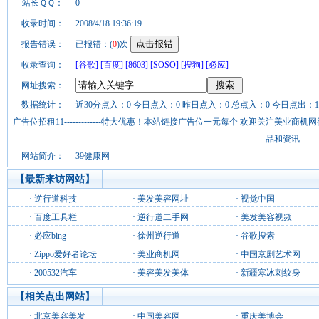
站长ＱＱ：
0
收录时间：
2008/4/18 19:36:19
报告错误：
已报错：(
0
)次
收录查询：
[谷歌]
[百度]
[8603]
[SOSO]
[搜狗]
[必应]
网址搜索：
数据统计：
近30分点入：0 今日点入：0 昨日点入：0 总点入：0 今日点出：1
广告位招租11-------------特大优惠！本站链接广告位一元每个 欢迎关注美业
品和资讯
网站简介：
39健康网
【最新来访网站】
·
逆行道科技
·
美发美容网址
·
视觉中国
·
百度工具栏
·
逆行道二手网
·
美发美容视频
·
必应bing
·
徐州逆行道
·
谷歌搜索
·
Zippo爱好者论坛
·
美业商机网
·
中国京剧艺术网
·
200532汽车
·
美容美发美体
·
新疆寒冰刺纹身
【相关点出网站】
·
北京美容美发
·
中国美容网
·
重庆美博会