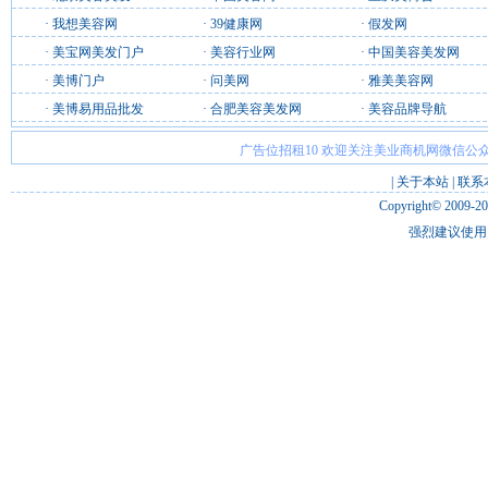
·
我想美容网
·
39健康网
·
假发网
·
美宝网美发门户
·
美容行业网
·
中国美容美发网
·
美博门户
·
问美网
·
雅美美容网
·
美博易用品批发
·
合肥美容美发网
·
美容品牌导航
广告位招租10 欢迎关注美业商机网微信公众
|
关于本站
|
联系
Copyright© 2009-2
强烈建议使用 I