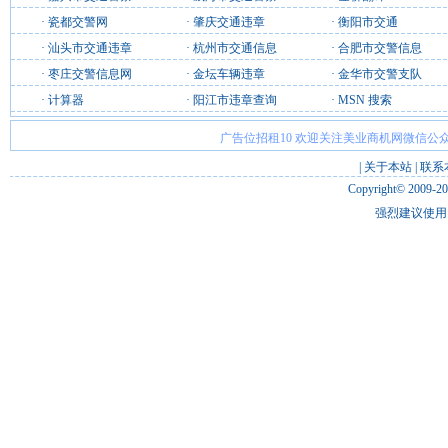
·
瓷都交警网
·
肇庆交通违章
·
衡阳市交通
·
汕头市交通违章
·
杭州市交通信息
·
合肥市交警信息
·
枣庄交警信息网
·
金坛车辆违章
·
金华市交警支队
·
计算器
·
阳江市违章查询
·
MSN 搜索
广告位招租10 欢迎关注美业商机网微信公众
|
关于本站
|
联系
Copyright© 2009-2
强烈建议使用 I