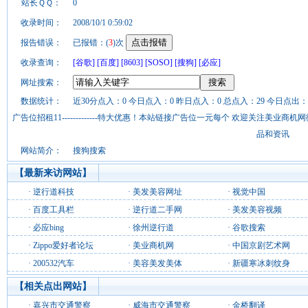
站长ＱＱ：
0
收录时间：
2008/10/1 0:59:02
报告错误：
已报错：(
3
)次
收录查询：
[谷歌]
[百度]
[8603]
[SOSO]
[搜狗]
[必应]
网址搜索：
数据统计：
近30分点入：0 今日点入：0 昨日点入：0 总点入：29 今日点出：0
广告位招租11-------------特大优惠！本站链接广告位一元每个 欢迎关注美业
品和资讯
网站简介：
搜狗搜索
【最新来访网站】
·
逆行道科技
·
美发美容网址
·
视觉中国
·
百度工具栏
·
逆行道二手网
·
美发美容视频
·
必应bing
·
徐州逆行道
·
谷歌搜索
·
Zippo爱好者论坛
·
美业商机网
·
中国京剧艺术网
·
200532汽车
·
美容美发美体
·
新疆寒冰刺纹身
【相关点出网站】
·
嘉兴市交通警察
·
威海市交通警察
·
金桥翻译