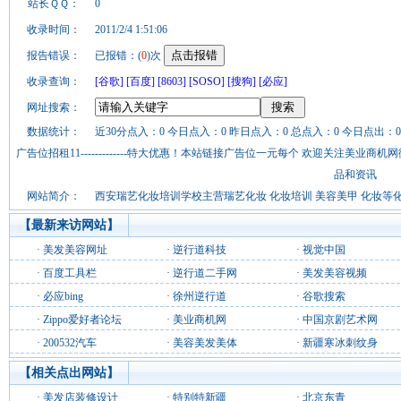
站长ＱＱ：
0
收录时间：
2011/2/4 1:51:06
报告错误：
已报错：(
0
)次
收录查询：
[谷歌]
[百度]
[8603]
[SOSO]
[搜狗]
[必应]
网址搜索：
数据统计：
近30分点入：0 今日点入：0 昨日点入：0 总点入：0 今日点出：0
广告位招租11-------------特大优惠！本站链接广告位一元每个 欢迎关注美业
品和资讯
网站简介：
西安瑞艺化妆培训学校主营瑞艺化妆 化妆培训 美容美甲 化妆
【最新来访网站】
·
美发美容网址
·
逆行道科技
·
视觉中国
·
百度工具栏
·
逆行道二手网
·
美发美容视频
·
必应bing
·
徐州逆行道
·
谷歌搜索
·
Zippo爱好者论坛
·
美业商机网
·
中国京剧艺术网
·
200532汽车
·
美容美发美体
·
新疆寒冰刺纹身
【相关点出网站】
·
美发店装修设计
·
特别特新疆
·
北京东青