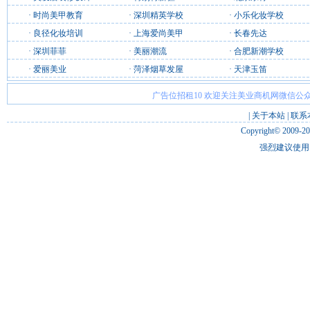
·
时尚美甲教育
·
深圳精英学校
·
小乐化妆学校
·
良径化妆培训
·
上海爱尚美甲
·
长春先达
·
深圳菲菲
·
美丽潮流
·
合肥新潮学校
·
爱丽美业
·
菏泽烟草发屋
·
天津玉笛
广告位招租10 欢迎关注美业商机网微信公众
|
关于本站
|
联系
Copyright© 2009-2
强烈建议使用 I