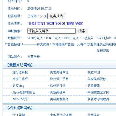
站长ＱＱ：
0
收录时间：
2008/4/26 16:57:13
报告错误：
已报错：(
2
)次
收录查询：
[谷歌]
[百度]
[8603]
[SOSO]
[搜狗]
[必应]
网址搜索：
数据统计：
近30分点入：0 今日点入：0 昨日点入：0 总点入：0 今日点出：0
广告位招租11-------------特大优惠！本站链接广告位一元每个 欢迎关注美业
品和资讯
网站简介：
南茜学校
【最新来访网站】
·
逆行道科技
·
美发美容网址
·
视觉中国
·
百度工具栏
·
逆行道二手网
·
美发美容视频
·
必应bing
·
徐州逆行道
·
谷歌搜索
·
Zippo爱好者论坛
·
美业商机网
·
中国京剧艺术网
·
200532汽车
·
美容美发美体
·
新疆寒冰刺纹身
【相关点出网站】
·
浙江花都
·
中华足疗培训网
·
天鹰美发