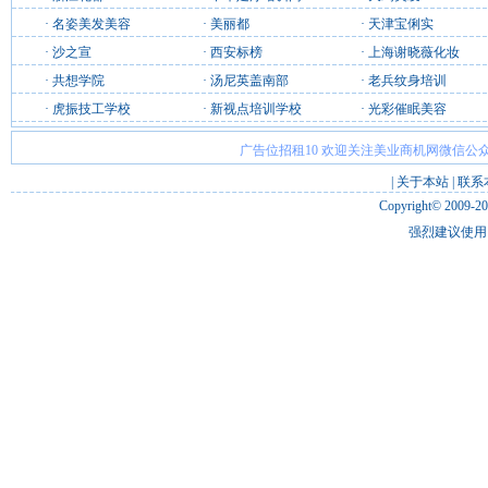
·
名姿美发美容
·
美丽都
·
天津宝俐实
·
沙之宣
·
西安标榜
·
上海谢晓薇化妆
·
共想学院
·
汤尼英盖南部
·
老兵纹身培训
·
虎振技工学校
·
新视点培训学校
·
光彩催眠美容
广告位招租10 欢迎关注美业商机网微信公众
|
关于本站
|
联系
Copyright© 2009-2
强烈建议使用 I