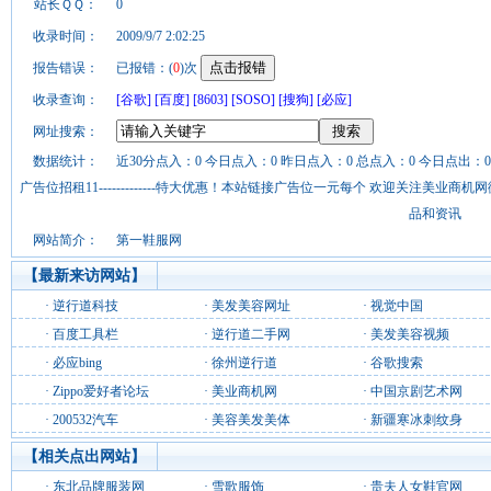
站长ＱＱ：
0
收录时间：
2009/9/7 2:02:25
报告错误：
已报错：(
0
)次
收录查询：
[谷歌]
[百度]
[8603]
[SOSO]
[搜狗]
[必应]
网址搜索：
数据统计：
近30分点入：0 今日点入：0 昨日点入：0 总点入：0 今日点出：0
广告位招租11-------------特大优惠！本站链接广告位一元每个 欢迎关注美业
品和资讯
网站简介：
第一鞋服网
【最新来访网站】
·
逆行道科技
·
美发美容网址
·
视觉中国
·
百度工具栏
·
逆行道二手网
·
美发美容视频
·
必应bing
·
徐州逆行道
·
谷歌搜索
·
Zippo爱好者论坛
·
美业商机网
·
中国京剧艺术网
·
200532汽车
·
美容美发美体
·
新疆寒冰刺纹身
【相关点出网站】
·
东北品牌服装网
·
雪歌服饰
·
贵夫人女鞋官网