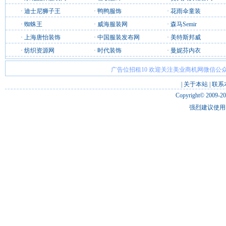
·
迪士尼狮子王
·
鸭鸭服饰
·
花雨伞童装
·
蜘蛛王
·
威海服装网
·
森马Semir
·
上海唐怡装饰
·
中国服装发布网
·
美特斯邦威
·
纺织资源网
·
时代装饰
·
曼妮芬内衣
广告位招租10 欢迎关注美业商机网微信公众
|
关于本站
|
联系
Copyright© 2009-2
强烈建议使用 I