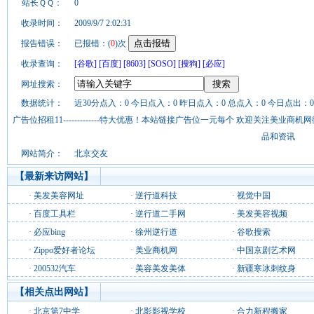
站长ＱＱ：
0
收录时间：
2009/9/7 2:02:31
报告错误：
已报错：(
0
)次
收录查询：
[谷歌]
[百度]
[8603]
[SOSO]
[搜狗]
[必应]
网址搜索：
数据统计：
近30分点入：0 今日点入：0 昨日点入：0 总点入：0 今日点出：0
广告位招租11-------------特大优惠！本站链接广告位一元每个 欢迎关注美业
品和资讯
网站简介：
北京交友
【最新来访网站】
·
美发美容网址
·
逆行道科技
·
视觉中国
·
百度工具栏
·
逆行道二手网
·
美发美容视频
·
必应bing
·
徐州逆行道
·
谷歌搜索
·
Zippo爱好者论坛
·
美业商机网
·
中国京剧艺术网
·
200532汽车
·
美容美发美体
·
新疆寒冰刺纹身
【相关点出网站】
·
北京第7中学
·
北影影视学校
·
合力新程搬家