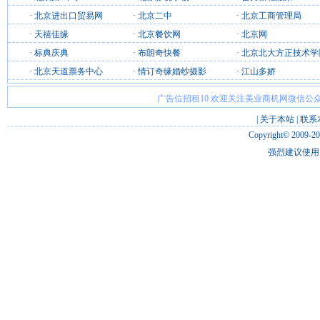
·
北京进出口贸易网
·
北京二中
·
北京工商管理局
·
天禧佳缘
·
北京餐饮网
·
北京网
·
标典庆典
·
布朗奇快餐
·
北京北大方正技术学
·
北京天道票务中心
·
情订奇缘婚纱摄影
·
江山多娇
广告位招租10 欢迎关注美业商机网微信公众
|
关于本站
|
联系
Copyright© 2009-2
强烈建议使用 I