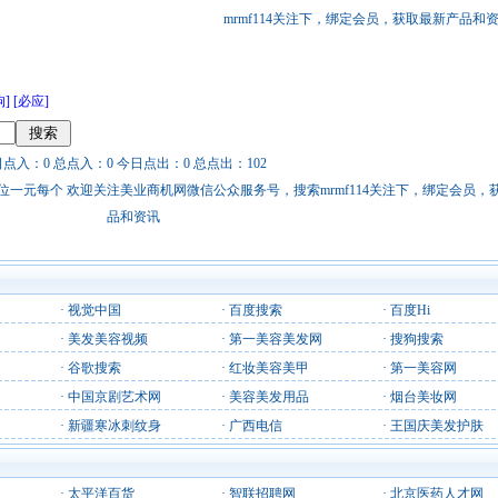
mrmf114关注下，绑定会员，获取最新产品和
狗]
[必应]
日点入：0 总点入：0 今日点出：0 总点出：102
站链接广告位一元每个 欢迎关注美业商机网微信公众服务号，搜索mrmf114关注下，绑定会员
品和资讯
·
视觉中国
·
百度搜索
·
百度Hi
·
美发美容视频
·
第一美容美发网
·
搜狗搜索
·
谷歌搜索
·
红妆美容美甲
·
第一美容网
·
中国京剧艺术网
·
美容美发用品
·
烟台美妆网
·
新疆寒冰刺纹身
·
广西电信
·
王国庆美发护肤
·
太平洋百货
·
智联招聘网
·
北京医药人才网