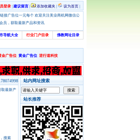
员登录
|
建议留言
|
添加收藏夹
|
设为首页
|
优惠！本站链接广告位一元每个 欢迎关注美业商机网微信公
绑定会员，获取最新产品和资讯
市导航大全
行业门户目录
佛教网址目录
黄金广告位
黄金广告位
逆行道科技
8074998
站内网址搜索
，获取最新产
站长推荐
号，搜索