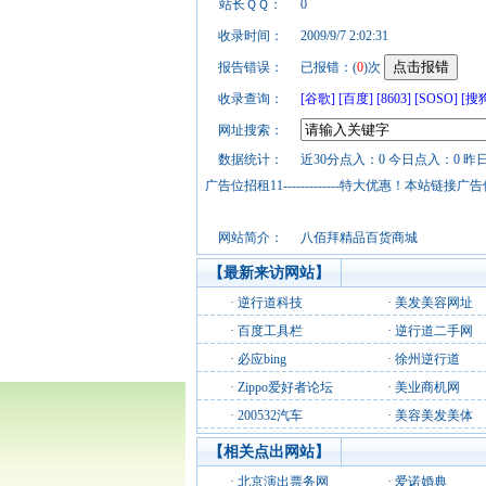
站长ＱＱ：
0
收录时间：
2009/9/7 2:02:31
报告错误：
已报错：(
0
)次
收录查询：
[谷歌]
[百度]
[8603]
[SOSO]
[搜
网址搜索：
数据统计：
近30分点入：0 今日点入：0 昨
广告位招租11-------------特大优惠！本
网站简介：
八佰拜精品百货商城
【最新来访网站】
·
逆行道科技
·
美发美容网址
·
百度工具栏
·
逆行道二手网
·
必应bing
·
徐州逆行道
·
Zippo爱好者论坛
·
美业商机网
·
200532汽车
·
美容美发美体
【相关点出网站】
·
北京演出票务网
·
爱诺婚典