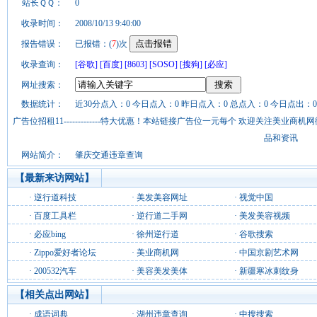
站长ＱＱ：
0
收录时间：
2008/10/13 9:40:00
报告错误：
已报错：(
7
)次
收录查询：
[谷歌]
[百度]
[8603]
[SOSO]
[搜狗]
[必应]
网址搜索：
数据统计：
近30分点入：0 今日点入：0 昨日点入：0 总点入：0 今日点出：0
广告位招租11-------------特大优惠！本站链接广告位一元每个 欢迎关注美业
品和资讯
网站简介：
肇庆交通违章查询
【最新来访网站】
·
逆行道科技
·
美发美容网址
·
视觉中国
·
百度工具栏
·
逆行道二手网
·
美发美容视频
·
必应bing
·
徐州逆行道
·
谷歌搜索
·
Zippo爱好者论坛
·
美业商机网
·
中国京剧艺术网
·
200532汽车
·
美容美发美体
·
新疆寒冰刺纹身
【相关点出网站】
·
成语词典
·
湖州违章查询
·
中搜搜索