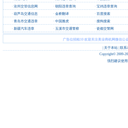
·
沧州交管信息网
·
朝阳违章查询
·
宝鸡违章查询
·
葫芦岛交通信息
·
金桥翻译
·
百度搜索
·
青岛市交通违章
·
中国雅虎
·
搜狗搜索
·
新疆汽车违章
·
玉溪市交通警察
·
瓷都交警网
广告位招租10 欢迎关注美业商机网微信公众
|
关于本站
|
联系
Copyright© 2009-2
强烈建议使用 I