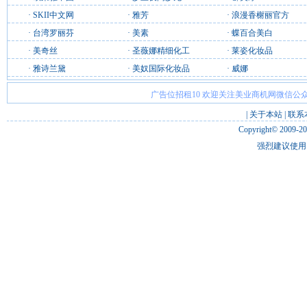
·
SKII中文网
·
雅芳
·
浪漫香榭丽官方
·
台湾罗丽芬
·
美素
·
蝶百合美白
·
美奇丝
·
圣薇娜精细化工
·
莱姿化妆品
·
雅诗兰黛
·
美奴国际化妆品
·
威娜
广告位招租10 欢迎关注美业商机网微信公众
|
关于本站
|
联系
Copyright© 2009-2
强烈建议使用 I