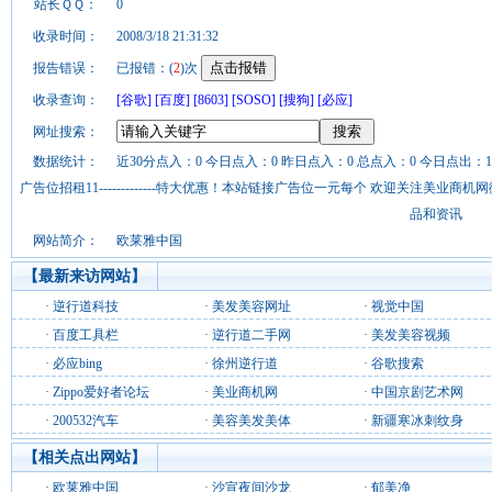
站长ＱＱ：
0
收录时间：
2008/3/18 21:31:32
报告错误：
已报错：(
2
)次
收录查询：
[谷歌]
[百度]
[8603]
[SOSO]
[搜狗]
[必应]
网址搜索：
数据统计：
近30分点入：0 今日点入：0 昨日点入：0 总点入：0 今日点出：1
广告位招租11-------------特大优惠！本站链接广告位一元每个 欢迎关注美业
品和资讯
网站简介：
欧莱雅中国
【最新来访网站】
·
逆行道科技
·
美发美容网址
·
视觉中国
·
百度工具栏
·
逆行道二手网
·
美发美容视频
·
必应bing
·
徐州逆行道
·
谷歌搜索
·
Zippo爱好者论坛
·
美业商机网
·
中国京剧艺术网
·
200532汽车
·
美容美发美体
·
新疆寒冰刺纹身
【相关点出网站】
·
欧莱雅中国
·
沙宣夜间沙龙
·
郁美净