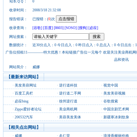
站长ＱＱ：
0
收录时间：
2008/3/18 21:32:08
报告错误：
已报错：(
0
)次
收录查询：
[谷歌]
[百度]
[8603]
[SOSO]
[搜狗]
[必应]
网址搜索：
数据统计：
近30分点入：0 今日点入：0 昨日点入：0 总点入：0 今日点出：1
广告位招租11-------------特大优惠！本站链接广告位一元每个 欢迎关注美业
品和资讯
网站简介：
威娜
【最新来访网站】
·
美发美容网址
·
逆行道科技
·
视觉中国
·
百度工具栏
·
逆行道二手网
·
美发美容视频
·
必应bing
·
徐州逆行道
·
谷歌搜索
·
Zippo爱好者论坛
·
美业商机网
·
中国京剧艺术网
·
200532汽车
·
美容美发美体
·
新疆寒冰刺纹身
【相关点出网站】
·
威娜
·
名仁堂
·
浪漫香榭丽价格