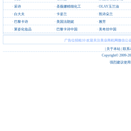
·
采诗
·
圣薇娜精细化工
·
OLAY玉兰油
·
白大夫
·
卡姿兰
·
凯诗朵兰
·
巴黎卡诗
·
美国法朗妮
·
雅芳
·
莱姿化妆品
·
巴黎卡诗中国
·
美奇丝中国
广告位招租10 欢迎关注美业商机网微信公众
|
关于本站
|
联系
Copyright© 2009-2
强烈建议使用 I