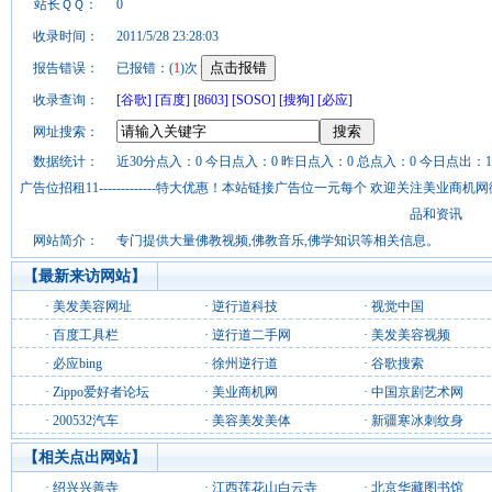
站长ＱＱ：
0
收录时间：
2011/5/28 23:28:03
报告错误：
已报错：(
1
)次
收录查询：
[谷歌]
[百度]
[8603]
[SOSO]
[搜狗]
[必应]
网址搜索：
数据统计：
近30分点入：0 今日点入：0 昨日点入：0 总点入：0 今日点出：1
广告位招租11-------------特大优惠！本站链接广告位一元每个 欢迎关注美业
品和资讯
网站简介：
专门提供大量佛教视频,佛教音乐,佛学知识等相关信息。
【最新来访网站】
·
美发美容网址
·
逆行道科技
·
视觉中国
·
百度工具栏
·
逆行道二手网
·
美发美容视频
·
必应bing
·
徐州逆行道
·
谷歌搜索
·
Zippo爱好者论坛
·
美业商机网
·
中国京剧艺术网
·
200532汽车
·
美容美发美体
·
新疆寒冰刺纹身
【相关点出网站】
·
绍兴兴善寺
·
江西莲花山白云寺
·
北京华藏图书馆