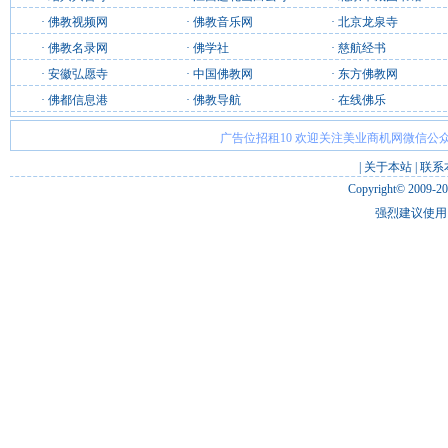
·
佛教视频网
·
佛教音乐网
·
北京龙泉寺
·
佛教名录网
·
佛学社
·
慈航经书
·
安徽弘愿寺
·
中国佛教网
·
东方佛教网
·
佛都信息港
·
佛教导航
·
在线佛乐
广告位招租10 欢迎关注美业商机网微信公众
|
关于本站
|
联系
Copyright© 2009-2
强烈建议使用 I