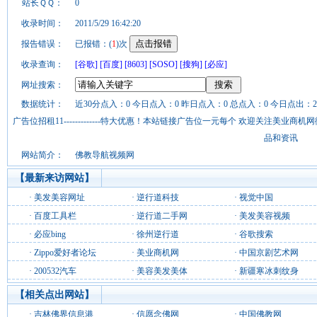
站长ＱＱ：
0
收录时间：
2011/5/29 16:42:20
报告错误：
已报错：(
1
)次
收录查询：
[谷歌]
[百度]
[8603]
[SOSO]
[搜狗]
[必应]
网址搜索：
数据统计：
近30分点入：0 今日点入：0 昨日点入：0 总点入：0 今日点出：2
广告位招租11-------------特大优惠！本站链接广告位一元每个 欢迎关注美业
品和资讯
网站简介：
佛教导航视频网
【最新来访网站】
·
美发美容网址
·
逆行道科技
·
视觉中国
·
百度工具栏
·
逆行道二手网
·
美发美容视频
·
必应bing
·
徐州逆行道
·
谷歌搜索
·
Zippo爱好者论坛
·
美业商机网
·
中国京剧艺术网
·
200532汽车
·
美容美发美体
·
新疆寒冰刺纹身
【相关点出网站】
·
吉林佛界信息港
·
信愿念佛网
·
中国佛教网