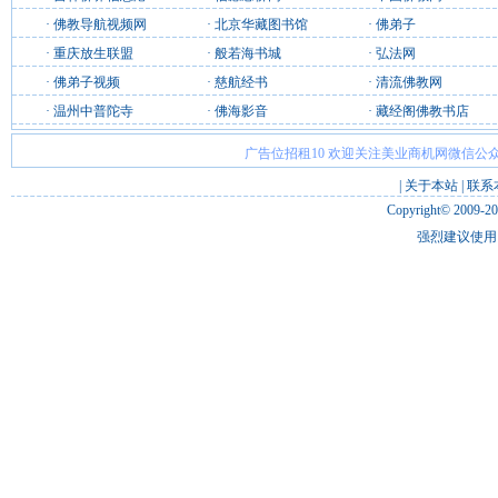
·
佛教导航视频网
·
北京华藏图书馆
·
佛弟子
·
重庆放生联盟
·
般若海书城
·
弘法网
·
佛弟子视频
·
慈航经书
·
清流佛教网
·
温州中普陀寺
·
佛海影音
·
藏经阁佛教书店
广告位招租10 欢迎关注美业商机网微信公众
|
关于本站
|
联系
Copyright© 2009-2
强烈建议使用 I