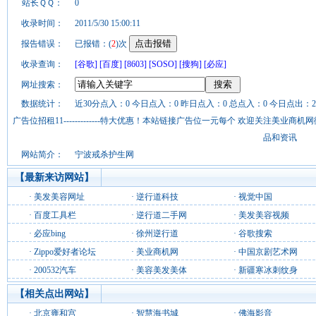
站长ＱＱ：
0
收录时间：
2011/5/30 15:00:11
报告错误：
已报错：(
2
)次
收录查询：
[谷歌]
[百度]
[8603]
[SOSO]
[搜狗]
[必应]
网址搜索：
数据统计：
近30分点入：0 今日点入：0 昨日点入：0 总点入：0 今日点出：2
广告位招租11-------------特大优惠！本站链接广告位一元每个 欢迎关注美业
品和资讯
网站简介：
宁波戒杀护生网
【最新来访网站】
·
美发美容网址
·
逆行道科技
·
视觉中国
·
百度工具栏
·
逆行道二手网
·
美发美容视频
·
必应bing
·
徐州逆行道
·
谷歌搜索
·
Zippo爱好者论坛
·
美业商机网
·
中国京剧艺术网
·
200532汽车
·
美容美发美体
·
新疆寒冰刺纹身
【相关点出网站】
·
北京雍和宫
·
智慧海书城
·
佛海影音