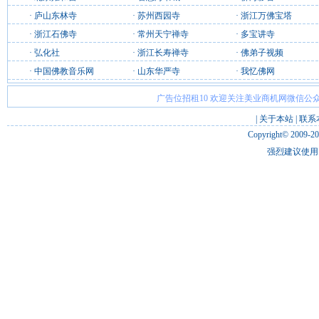
·
庐山东林寺
·
苏州西园寺
·
浙江万佛宝塔
·
浙江石佛寺
·
常州天宁禅寺
·
多宝讲寺
·
弘化社
·
浙江长寿禅寺
·
佛弟子视频
·
中国佛教音乐网
·
山东华严寺
·
我忆佛网
广告位招租10 欢迎关注美业商机网微信公众
|
关于本站
|
联系
Copyright© 2009-2
强烈建议使用 I