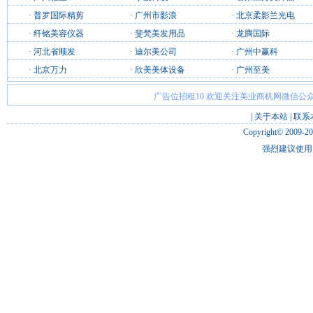
·
普罗国际精剪
·
广州市影浪
·
北京柔影兰光电
·
纤铭美容仪器
·
斐梵美发用品
·
龙腾国际
·
河北省顺发
·
迪尔美公司
·
广州中赢科
·
北京万力
·
欣美美体设备
·
广州至美
广告位招租10 欢迎关注美业商机网微信公众
|
关于本站
|
联系
Copyright© 2009-2
强烈建议使用 I