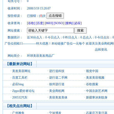
站长ＱＱ：
0
收录时间：
2008/3/19 15:20:07
报告错误：
已报错：(
0
)次
收录查询：
[谷歌]
[百度]
[8603]
[SOSO]
[搜狗]
[必应]
网址搜索：
数据统计：
近30分点入：0 今日点入：0 昨日点入：0 总点入：0 今日点出：0
广告位招租11-------------特大优惠！本站链接广告位一元每个 欢迎关注美业
品和资讯
网站简介：
环球美容美发用品厂
【最新来访网站】
·
美发美容网址
·
逆行道科技
·
视觉中国
·
百度工具栏
·
逆行道二手网
·
美发美容视频
·
必应bing
·
徐州逆行道
·
谷歌搜索
·
Zippo爱好者论坛
·
美业商机网
·
中国京剧艺术网
·
200532汽车
·
美容美发美体
·
新疆寒冰刺纹身
【相关点出网站】
·
广州雅鱼
·
宁波博发
·
石家庄万美汗蒸