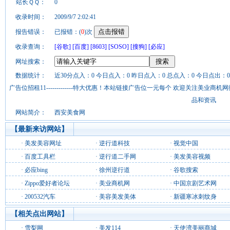
站长ＱＱ：
0
收录时间：
2009/9/7 2:02:41
报告错误：
已报错：(
0
)次
收录查询：
[谷歌]
[百度]
[8603]
[SOSO]
[搜狗]
[必应]
网址搜索：
数据统计：
近30分点入：0 今日点入：0 昨日点入：0 总点入：0 今日点出：0
广告位招租11-------------特大优惠！本站链接广告位一元每个 欢迎关注美业
品和资讯
网站简介：
西安美食网
【最新来访网站】
·
美发美容网址
·
逆行道科技
·
视觉中国
·
百度工具栏
·
逆行道二手网
·
美发美容视频
·
必应bing
·
徐州逆行道
·
谷歌搜索
·
Zippo爱好者论坛
·
美业商机网
·
中国京剧艺术网
·
200532汽车
·
美容美发美体
·
新疆寒冰刺纹身
【相关点出网站】
·
雪梨网
·
美发114
·
天使湾美丽商城