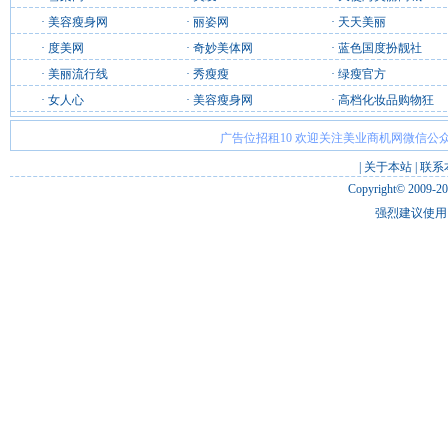
·
美容瘦身网
·
丽姿网
·
天天美丽
·
度美网
·
奇妙美体网
·
蓝色国度扮靓社
·
美丽流行线
·
秀瘦瘦
·
绿瘦官方
·
女人心
·
美容瘦身网
·
高档化妆品购物狂
广告位招租10 欢迎关注美业商机网微信公众
|
关于本站
|
联系
Copyright© 2009-2
强烈建议使用 I