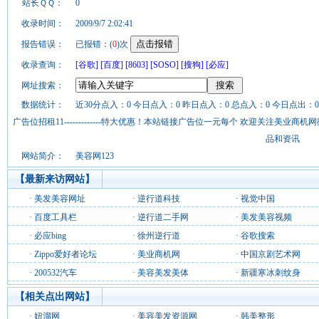
站长ＱＱ：
0
收录时间：
2009/9/7 2:02:41
报告错误：
已报错：(
0
)次
收录查询：
[谷歌]
[百度]
[8603]
[SOSO]
[搜狗]
[必应]
网址搜索：
数据统计：
近30分点入：0 今日点入：0 昨日点入：0 总点入：0 今日点出：0
广告位招租11-------------特大优惠！本站链接广告位一元每个 欢迎关注美业
品和资讯
网站简介：
美容网123
【最新来访网站】
·
美发美容网址
·
逆行道科技
·
视觉中国
·
百度工具栏
·
逆行道二手网
·
美发美容视频
·
必应bing
·
徐州逆行道
·
谷歌搜索
·
Zippo爱好者论坛
·
美业商机网
·
中国京剧艺术网
·
200532汽车
·
美容美发美体
·
新疆寒冰刺纹身
【相关点出网站】
·
妞溜网
·
美容美发资源网
·
韩美整形