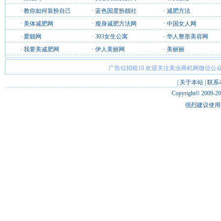
·
教你如何装扮自己
·
蓝色国度扮靓社
·
减肥方法
·
美体减肥网
·
瘦身减肥方法网
·
中国女人网
·
爱靓网
·
303女生公寓
·
华人整形美容网
·
我要美减肥网
·
伊人美丽网
·
美丽丽
广告位招租10 欢迎关注美业商机网微信公众
|
关于本站
|
联系
Copyright© 2009-2
强烈建议使用 I