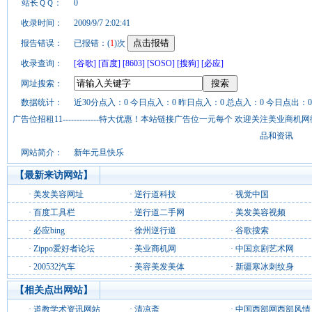
站长ＱＱ：
0
收录时间：
2009/9/7 2:02:41
报告错误：
已报错：(
1
)次
收录查询：
[谷歌]
[百度]
[8603]
[SOSO]
[搜狗]
[必应]
网址搜索：
数据统计：
近30分点入：0 今日点入：0 昨日点入：0 总点入：0 今日点出：0
广告位招租11-------------特大优惠！本站链接广告位一元每个 欢迎关注美业
品和资讯
网站简介：
新年元旦快乐
【最新来访网站】
·
美发美容网址
·
逆行道科技
·
视觉中国
·
百度工具栏
·
逆行道二手网
·
美发美容视频
·
必应bing
·
徐州逆行道
·
谷歌搜索
·
Zippo爱好者论坛
·
美业商机网
·
中国京剧艺术网
·
200532汽车
·
美容美发美体
·
新疆寒冰刺纹身
【相关点出网站】
·
道教学术资讯网站
·
清凉斋
·
中国西部网西部风情