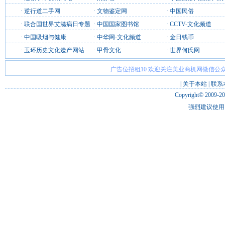
·
逆行道二手网
·
文物鉴定网
·
中国民俗
·
联合国世界艾滋病日专题
·
中国国家图书馆
·
CCTV-文化频道
·
中国吸烟与健康
·
中华网-文化频道
·
金日钱币
·
玉环历史文化遗产网站
·
甲骨文化
·
世界何氏网
广告位招租10 欢迎关注美业商机网微信公众
|
关于本站
|
联系
Copyright© 2009-2
强烈建议使用 I