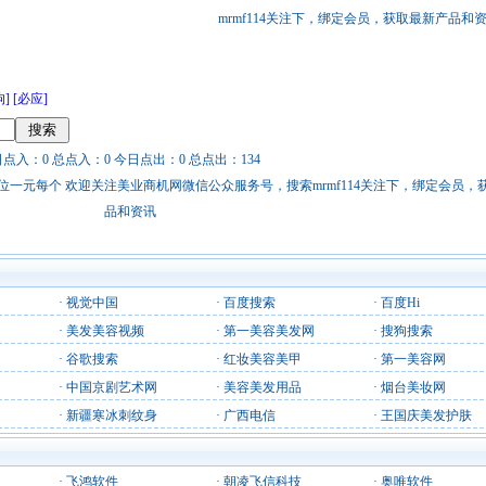
mrmf114关注下，绑定会员，获取最新产品和
狗]
[必应]
日点入：0 总点入：0 今日点出：0 总点出：134
站链接广告位一元每个 欢迎关注美业商机网微信公众服务号，搜索mrmf114关注下，绑定会员
品和资讯
·
视觉中国
·
百度搜索
·
百度Hi
·
美发美容视频
·
第一美容美发网
·
搜狗搜索
·
谷歌搜索
·
红妆美容美甲
·
第一美容网
·
中国京剧艺术网
·
美容美发用品
·
烟台美妆网
·
新疆寒冰刺纹身
·
广西电信
·
王国庆美发护肤
·
飞鸿软件
·
朝凌飞信科技
·
奥唯软件