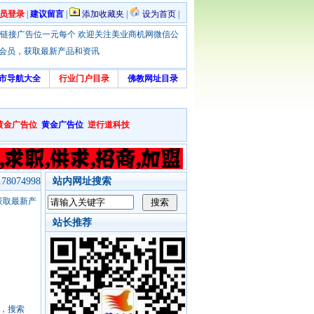
员登录
|
建议留言
|
添加收藏夹
|
设为首页
|
优惠！本站链接广告位一元每个 欢迎关注美业商机网微信公
绑定会员，获取最新产品和资讯
市导航大全
行业门户目录
佛教网址目录
黄金广告位
黄金广告位
逆行道科技
8074998
站内网址搜索
，获取最新产
站长推荐
号，搜索