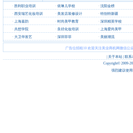
·
胜利职业培训
·
依琳儿学校
·
沈阳金榜
·
西安瑞艺化妆培训
·
美发店装修设计
·
特别特新疆
·
上海嘉韵
·
时尚美甲教育
·
深圳精英学校
·
共想学院
·
良径化妆培训
·
上海爱尚美甲
·
大卫华发艺
·
深圳菲菲
·
美丽潮流
广告位招租10 欢迎关注美业商机网微信公众
|
关于本站
|
联系
Copyright© 2009-2
强烈建议使用 I