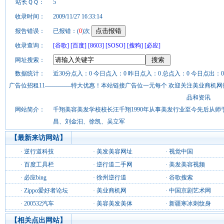
站长ＱＱ：
5
收录时间：
2009/11/27 16:33:14
报告错误：
已报错：(
0
)次
收录查询：
[谷歌]
[百度]
[8603]
[SOSO]
[搜狗]
[必应]
网址搜索：
数据统计：
近30分点入：0 今日点入：0 昨日点入：0 总点入：0 今日点出：0
广告位招租11-------------特大优惠！本站链接广告位一元每个 欢迎关注美业
品和资讯
网站简介：
千翔美容美发学校校长汪千翔1990年从事美发行业至今先后从
昌、刘金汩、徐凯、吴立军
【最新来访网站】
·
逆行道科技
·
美发美容网址
·
视觉中国
·
百度工具栏
·
逆行道二手网
·
美发美容视频
·
必应bing
·
徐州逆行道
·
谷歌搜索
·
Zippo爱好者论坛
·
美业商机网
·
中国京剧艺术网
·
200532汽车
·
美容美发美体
·
新疆寒冰刺纹身
【相关点出网站】