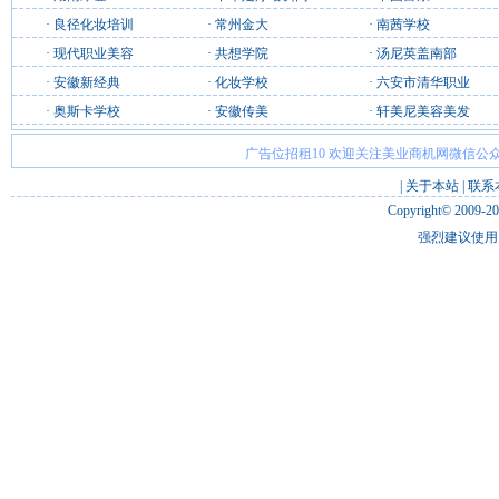
·
良径化妆培训
·
常州金大
·
南茜学校
·
现代职业美容
·
共想学院
·
汤尼英盖南部
·
安徽新经典
·
化妆学校
·
六安市清华职业
·
奥斯卡学校
·
安徽传美
·
轩美尼美容美发
广告位招租10 欢迎关注美业商机网微信公众
|
关于本站
|
联系
Copyright© 2009-2
强烈建议使用 I