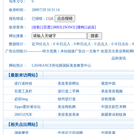
站长ＱＱ：
0
收录时间：
2009/7/29 16:51:14
报告错误：
已报错：(
5
)次
收录查询：
[谷歌]
[百度]
[8603]
[SOSO]
[搜狗]
[必应]
网址搜索：
数据统计：
近30分点入：0 今日点入：0 昨日点入：0 总点入：0 今日点出：0
广告位招租11-------------特大优惠！本站链接广告位一元每个 欢迎关注美业
品和资讯
网站简介：
LAWRANCE劳伦斯国际美发教育中心
【最新来访网站】
·
逆行道科技
·
美发美容网址
·
视觉中国
·
百度工具栏
·
逆行道二手网
·
美发美容视频
·
必应bing
·
徐州逆行道
·
谷歌搜索
·
Zippo爱好者论坛
·
美业商机网
·
中国京剧艺术网
·
200532汽车
·
美容美发美体
·
新疆寒冰刺纹身
【相关点出网站】
·
湖南摩登
·
中华足疗培训网
·
中国富康