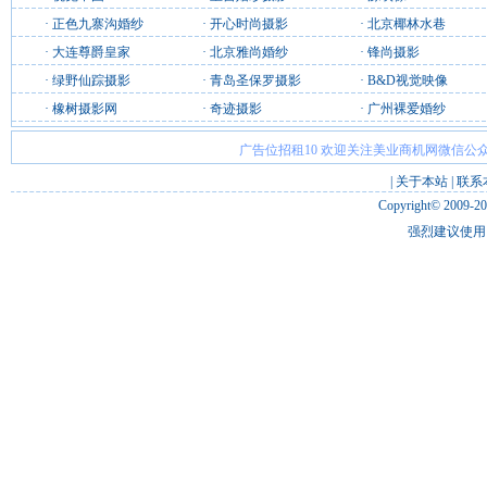
·
正色九寨沟婚纱
·
开心时尚摄影
·
北京椰林水巷
·
大连尊爵皇家
·
北京雅尚婚纱
·
锋尚摄影
·
绿野仙踪摄影
·
青岛圣保罗摄影
·
B&D视觉映像
·
橡树摄影网
·
奇迹摄影
·
广州裸爱婚纱
广告位招租10 欢迎关注美业商机网微信公众
|
关于本站
|
联系
Copyright© 2009-2
强烈建议使用 I