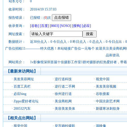
站长ＱＱ：
0
收录时间：
2010/4/19 15:37:03
报告错误：
已报错：(
0
)次
收录查询：
[谷歌]
[百度]
[8603]
[SOSO]
[搜狗]
[必应]
网址搜索：
数据统计：
近30分点入：0 今日点入：0 昨日点入：0 总点入：0 今日点出：0
广告位招租11-------------特大优惠！本站链接广告位一元每个 欢迎关注美业
品和资讯
网站简介：
1v影像馆深圳首届十佳摄影工作室1群对摄影的狂热爱好者，带着
【最新来访网站】
·
美发美容网址
·
逆行道科技
·
视觉中国
·
百度工具栏
·
逆行道二手网
·
美发美容视频
·
必应bing
·
徐州逆行道
·
谷歌搜索
·
Zippo爱好者论坛
·
美业商机网
·
中国京剧艺术网
·
200532汽车
·
美容美发美体
·
新疆寒冰刺纹身
【相关点出网站】
·
视觉中国
·
皇宫婚纱摄影
·
源映像