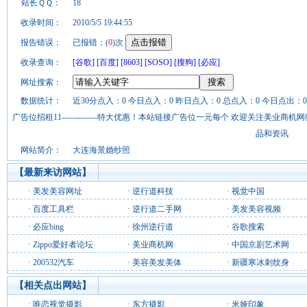
站长ＱＱ：
18
收录时间：
2010/5/5 19:44:55
报告错误：
已报错：(
0
)次
收录查询：
[谷歌]
[百度]
[8603]
[SOSO]
[搜狗]
[必应]
网址搜索：
数据统计：
近30分点入：0 今日点入：0 昨日点入：0 总点入：0 今日点出：0
广告位招租11-------------特大优惠！本站链接广告位一元每个 欢迎关注美业
品和资讯
网站简介：
大连海景婚纱照
【最新来访网站】
·
美发美容网址
·
逆行道科技
·
视觉中国
·
百度工具栏
·
逆行道二手网
·
美发美容视频
·
必应bing
·
徐州逆行道
·
谷歌搜索
·
Zippo爱好者论坛
·
美业商机网
·
中国京剧艺术网
·
200532汽车
·
美容美发美体
·
新疆寒冰刺纹身
【相关点出网站】
·
唯恋视觉摄影
·
东方摄影
·
米娅印象