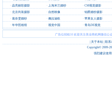
·
晶亮丽彩摄影
·
上海米兰婚纱
·
CM视觉摄影
·
北京尚装摄影
·
自然映像
·
铂爵婚纱摄影
·
葛奈雯婚纱
·
佩拉迪欧
·
苹果女人摄影
·
年华照相馆
·
视觉中国
·
青岛DE视觉
广告位招租10 欢迎关注美业商机网微信公众
|
关于本站
|
联系
Copyright© 2009-2
强烈建议使用 I