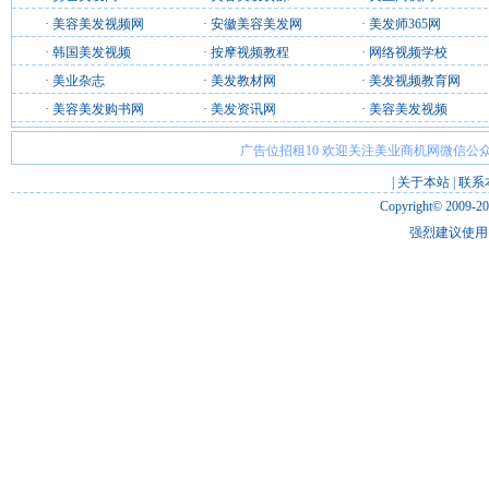
·
美容美发视频网
·
安徽美容美发网
·
美发师365网
·
韩国美发视频
·
按摩视频教程
·
网络视频学校
·
美业杂志
·
美发教材网
·
美发视频教育网
·
美容美发购书网
·
美发资讯网
·
美容美发视频
广告位招租10 欢迎关注美业商机网微信公众
|
关于本站
|
联系
Copyright© 2009-2
强烈建议使用 I