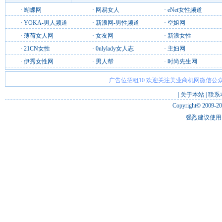
·
蝴蝶网
·
网易女人
·
eNet女性频道
·
YOKA-男人频道
·
新浪网-男性频道
·
空姐网
·
薄荷女人网
·
女友网
·
新浪女性
·
21CN女性
·
0nlylady女人志
·
主妇网
·
伊秀女性网
·
男人帮
·
时尚先生网
广告位招租10 欢迎关注美业商机网微信公众
|
关于本站
|
联系
Copyright© 2009-2
强烈建议使用 I