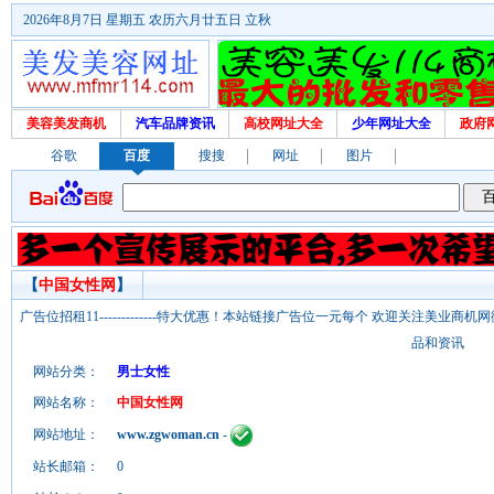
2026年8月7日 星期五 农历六月廿五日 立秋
美容美发商机
汽车品牌资讯
高校网址大全
少年网址大全
政府
谷歌
百度
搜搜
网址
图片
【
中国女性网
】
广告位招租11-------------特大优惠！本站链接广告位一元每个 欢迎关注美业
品和资讯
网站分类：
男士女性
网站名称：
中国女性网
网站地址：
www.zgwoman.cn
-
站长邮箱：
0