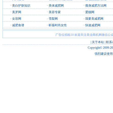
·
美白护肤知识
·
美体减肥网
·
瘦身减肥方法网
·
美罗网
·
美容专家
·
爱靓网
·
女容网
·
雪梨网
·
我要美减肥网
·
减肥食谱
·
昕薇时尚女性
·
快速减肥网
广告位招租10 欢迎关注美业商机网微信公众
|
关于本站
|
联系
Copyright© 2009-2
强烈建议使用 I