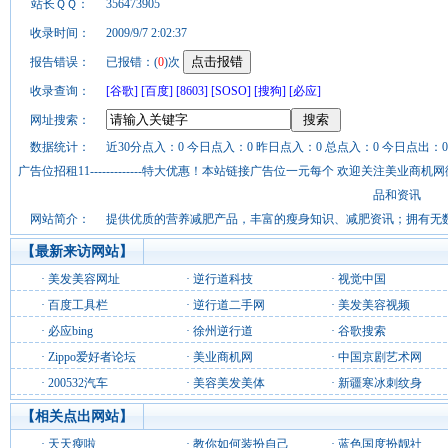
站长ＱＱ：
356473905
收录时间：
2009/9/7 2:02:37
报告错误：
已报错：(
0
)次
收录查询：
[谷歌]
[百度]
[8603]
[SOSO]
[搜狗]
[必应]
网址搜索：
数据统计：
近30分点入：0 今日点入：0 昨日点入：0 总点入：0 今日点出：0
广告位招租11-------------特大优惠！本站链接广告位一元每个 欢迎关注美业
品和资讯
网站简介：
提供优质的营养减肥产品，丰富的瘦身知识、减肥资讯；拥有无
【最新来访网站】
·
美发美容网址
·
逆行道科技
·
视觉中国
·
百度工具栏
·
逆行道二手网
·
美发美容视频
·
必应bing
·
徐州逆行道
·
谷歌搜索
·
Zippo爱好者论坛
·
美业商机网
·
中国京剧艺术网
·
200532汽车
·
美容美发美体
·
新疆寒冰刺纹身
【相关点出网站】
·
天天瘦啦
·
教你如何装扮自己
·
蓝色国度扮靓社